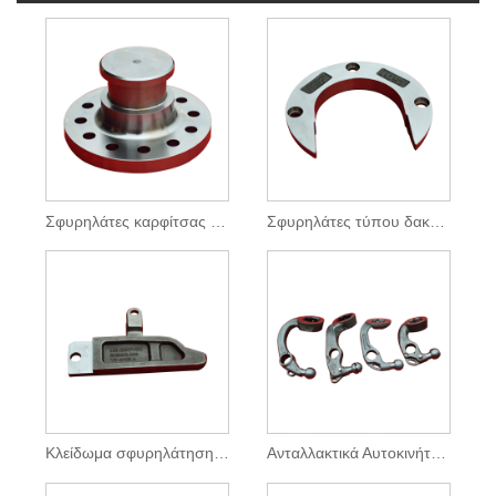
Σφυρηλάτες καρφίτσας έλξης
Σφυρηλάτες τύπου δακτυλίου
Κλείδωμα σφυρηλάτησης Hock
Ανταλλακτικά Αυτοκινήτων Σφυρήλατα τύπου λαιμού μπάλας