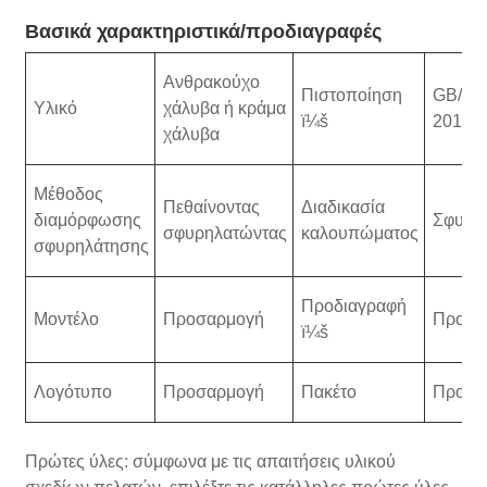
Βασικά χαρακτηριστικά/προδιαγραφές
Ανθρακούχο
Πιστοποίηση
GB/T1
Υλικό
χάλυβα ή κράμα
ï¼š
2016/
χάλυβα
Μέθοδος
Πεθαίνοντας
Διαδικασία
διαμόρφωσης
Σφυρη
σφυρηλατώντας
καλουπώματος
σφυρηλάτησης
Προδιαγραφή
Μοντέλο
Προσαρμογή
Προσα
ï¼š
Λογότυπο
Προσαρμογή
Πακέτο
Προσα
Πρώτες ύλες: σύμφωνα με τις απαιτήσεις υλικού