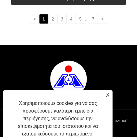
<
1
2
3
4
5
...
7
>
X
Χρησιμοποιούμε cookies για να σας
προσφέρουμε καλύτερη εμπειρία
περιήγησης, να αναλύσουμε την
Links
Sitemap
RSS
XML
Πολιτική
επισκεψιμότητα του ιστότοπου και να
εξατομικεύσουμε το περιεχόμενο.