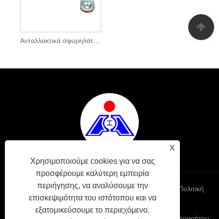
Ανταλλακτικά σφυρηλάτησης μεντεσέδων πόρτας από χάλυβα για αυτοκίνητα
X
Χρησιμοποιούμε cookies για να σας
προσφέρουμε καλύτερη εμπειρία
περιήγησης, να αναλύσουμε την
Links
Sitemap
RSS
XML
Πολιτική
επισκεψιμότητα του ιστότοπου και να
εξατομικεύσουμε το περιεχόμενο.
Απορρήτου