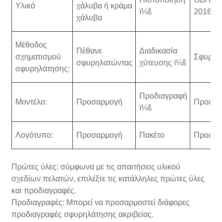
Υλικό
χάλυβα ή κράμα
ï¼š
2016/I
χάλυβα
Μέθοδος
Πέθανε
Διαδικασία
σχηματισμού
Σφυρηλ
σφυρηλατώντας
χύτευσης ï¼š
σφυρηλάτησης:
Προδιαγραφή
Μοντέλο:
Προσαρμογή
Προσαρ
ï¼š
Λογότυπο:
Προσαρμογή
Πακέτο
Προσαρ
Πρώτες ύλες: σύμφωνα με τις απαιτήσεις υλικού
σχεδίων πελατών, επιλέξτε τις κατάλληλες πρώτες ύλες
και προδιαγραφές.
Προδιαγραφές: Μπορεί να προσαρμοστεί διάφορες
προδιαγραφές σφυρηλάτησης ακριβείας.